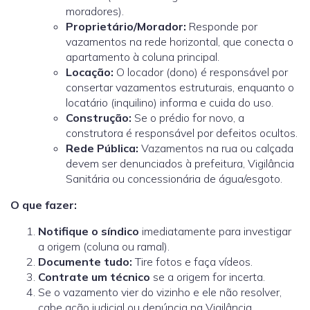
moradores).
Proprietário/Morador:
Responde por
vazamentos na rede horizontal, que conecta o
apartamento à coluna principal.
Locação:
O locador (dono) é responsável por
consertar vazamentos estruturais, enquanto o
locatário (inquilino) informa e cuida do uso.
Construção:
Se o prédio for novo, a
construtora é responsável por defeitos ocultos.
Rede Pública:
Vazamentos na rua ou calçada
devem ser denunciados à prefeitura, Vigilância
Sanitária ou concessionária de água/esgoto.
O que fazer:
Notifique o síndico
imediatamente para investigar
a origem (coluna ou ramal).
Documente tudo:
Tire fotos e faça vídeos.
Contrate um técnico
se a origem for incerta.
Se o vazamento vier do vizinho e ele não resolver,
cabe ação judicial ou denúncia na Vigilância