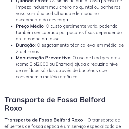
Quando Fazer
: Os sinais de que a fossa precisa de
limpeza incluem mau cheiro no quintal ou banheiros,
vaso sanitário borbulhando e lentidão no
escoamento da descarga.
Preço Médio
: O custo geralmente varia, podendo
também ser cobrado por pacotes fixos dependendo
do tamanho da fossa.
Duração
: O esgotamento técnico leva, em média, de
2 a 4 horas.
Manutenção Preventiva
: O uso de biodigestores
(como
Biol2000
ou
Enzmax
) ajuda a reduzir o nível
de resíduos sólidos através de bactérias que
consomem a matéria orgânica.
Transporte de Fossa Belford
Roxo
Transporte de Fossa Belford Roxo –
O transporte de
efluentes de fossa séptica é um serviço especializado de