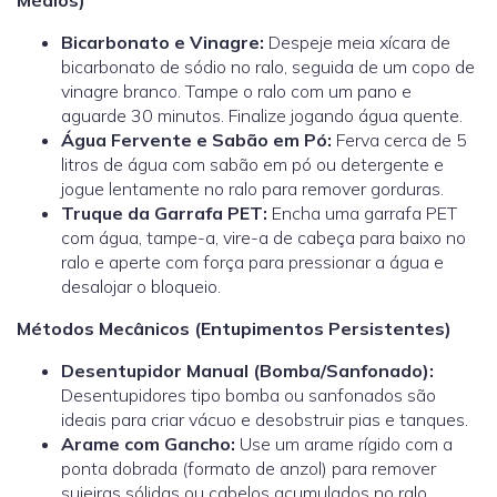
Bicarbonato e Vinagre:
Despeje meia xícara de
bicarbonato de sódio no ralo, seguida de um copo de
vinagre branco. Tampe o ralo com um pano e
aguarde 30 minutos. Finalize jogando água quente.
Água Fervente e Sabão em Pó:
Ferva cerca de 5
litros de água com sabão em pó ou detergente e
jogue lentamente no ralo para remover gorduras.
Truque da Garrafa PET:
Encha uma garrafa PET
com água, tampe-a, vire-a de cabeça para baixo no
ralo e aperte com força para pressionar a água e
desalojar o bloqueio.
Métodos Mecânicos (Entupimentos Persistentes)
Desentupidor Manual (Bomba/Sanfonado):
Desentupidores tipo bomba ou sanfonados são
ideais para criar vácuo e desobstruir pias e tanques.
Arame com Gancho:
Use um arame rígido com a
ponta dobrada (formato de anzol) para remover
sujeiras sólidas ou cabelos acumulados no ralo.