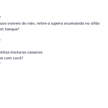
?
os visíveis do ralo, retire a sujeira acumulada no sifão
 um tanque?
?
ilize misturas caseiras
pe com cocô?
?