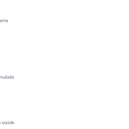
erte
umulada
à saúde.