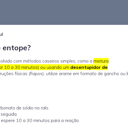
ul
e entope?
solvido com métodos caseiros simples, como a
mistura
por 10 a 30 minutos) ou usando um
desentupidor de
truções físicas (fiapos), utilize arame em formato de gancho ou 
rbonato de sódio no ralo
.
 seguida.
 espere 10 a 30 minutos para a reação.