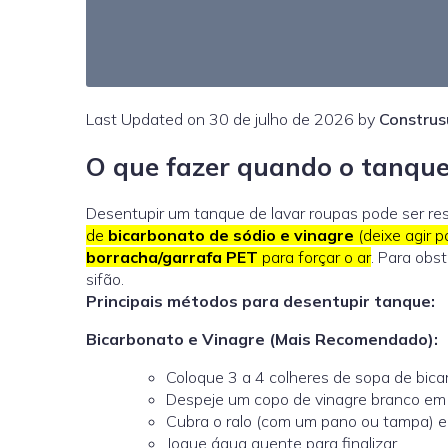
Last Updated on 30 de julho de 2026 by
Construs
O que fazer quando o tanqu
Desentupir um tanque de lavar roupas pode ser re
de
bicarbonato de sódio e vinagre
(deixe agir 
borracha/garrafa PET
para forçar o ar
. Para obs
sifão.
Principais métodos para desentupir tanque:
Bicarbonato e Vinagre (Mais Recomendado):
Coloque 3 a 4 colheres de sopa de bica
Despeje um copo de vinagre branco em
Cubra o ralo (com um pano ou tampa) e
Jogue água quente para finalizar.