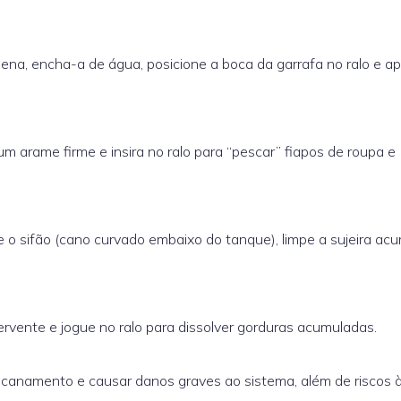
na, encha-a de água, posicione a boca da garrafa no ralo e ap
arame firme e insira no ralo para “pescar” fiapos de roupa e
e o sifão (cano curvado embaixo do tanque), limpe a sujeira ac
ervente e jogue no ralo para dissolver gorduras acumuladas.
 encanamento e causar danos graves ao sistema, além de riscos 