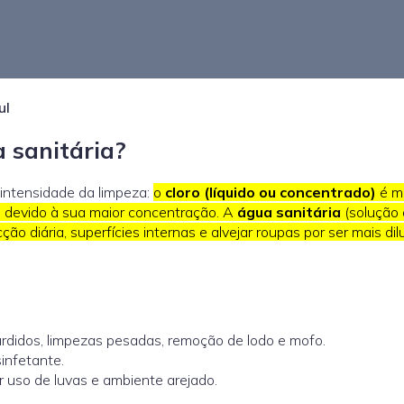
ul
a sanitária?
 intensidade da limpeza:
o
cloro (líquido ou concentrado)
é m
s, devido à sua maior concentração. A
água sanitária
(solução
ção diária, superfícies internas e alvejar roupas por ser mais dil
ardidos, limpezas pesadas, remoção de lodo e mofo.
infetante.
r uso de luvas e ambiente arejado.