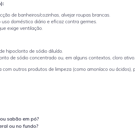
):
cção de banheiros/cozinhas, alvejar roupas brancas.
o uso doméstico diário e eficaz contra germes.
ue exige ventilação.
hipoclorito de sódio diluído.
rito de sódio concentrado ou, em alguns contextos, cloro ativo
a com outros produtos de limpeza (como amoníaco ou ácidos), 
e ou sabão em pó?
eral ou no fundo?