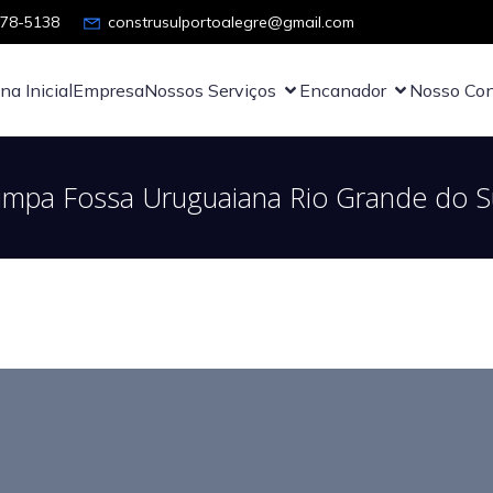
878-5138
construsulportoalegre@gmail.com
na Inicial
Empresa
Nossos Serviços
Encanador
Nosso Con
impa Fossa Uruguaiana Rio Grande do S