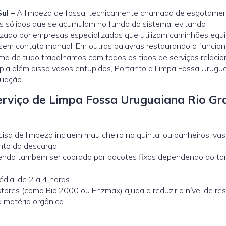
ul –
A limpeza de fossa, tecnicamente chamada de esgotame
uos sólidos que se acumulam no fundo do sistema, evitando
izado por empresas especializadas que utilizam caminhões equ
sem contato manual. Em outras palavras restaurando o funci
a de tudo trabalhamos com todos os tipos de serviços relaci
, pia além disso vasos entupidos, Portanto a Limpa Fossa Urugu
tuação.
Serviço de Limpa Fossa Uruguaiana Rio G
ecisa de limpeza incluem mau cheiro no quintal ou banheiros, va
nto da descarga.
odendo também ser cobrado por pacotes fixos dependendo do t
dia, de 2 a 4 horas.
estores (como
Biol2000
ou
Enzmax
) ajuda a reduzir o nível de re
 matéria orgânica.