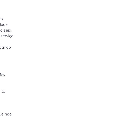
ço
dos e
o seja
serviço
s
icando
MA,
nto
que não