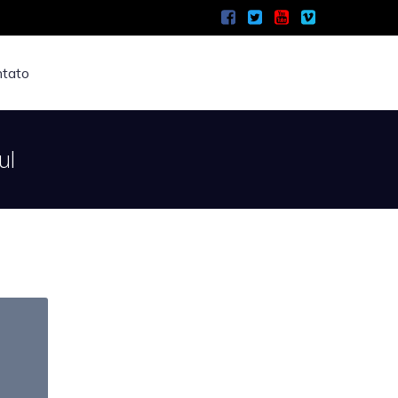
tato
ul