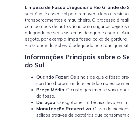
Limpeza de Fossa Uruguaiana Rio Grande do S
sanitário, é essencial para remover o lodo e resíd
transbordamentos e mau cheiro. O processo é real
com bombas de auto vácuo para sugar os dejetos 
adequado de seus sistemas de agua e esgoto. Acim
esgoto, por exemplo limpa fossa, caixa de gordura
Rio Grande do Sul está adequada para qualquer si
Informações Principais sobre o 
do Sul
Quando Fazer
: Os sinais de que a fossa pr
sanitário borbulhando e lentidão no escoame
Preço Médio
: O custo geralmente varia, p
da fossa.
Duração
: O esgotamento técnico leva, em mé
Manutenção Preventiva
: O uso de biodig
sólidos através de bactérias que consomem a