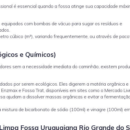
ssional é essencial quando a fossa atinge sua capacidade máxi
 equipados com bombas de vácuo para sugar os resíduos e
ados.
etro cúbico (m³), variando frequentemente, ou através de paco
gicos e Químicos)
odores sem a necessidade imediata do caminhão, existem prod
dos por serem ecológicos. Eles digerem a matéria orgânica e
 Enzmax e Fossa Trat, disponíveis em sites como o Mercado Livr
sa ajudam a dissolver massas orgânicas e evitar a fermentaçã
 mistura de bicarbonato de sódio (100ml) e vinagre (100ml) e
impa Fossa Uruguaiana Rio Grande do S