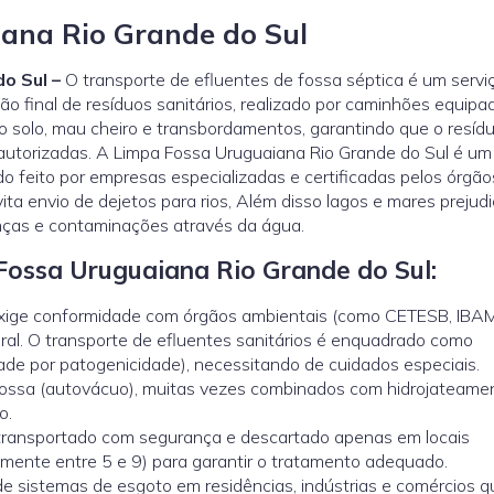
ana Rio Grande do Sul
o Sul –
O transporte de efluentes de fossa séptica é um servi
ão final de resíduos sanitários, realizado por caminhões equipa
o solo, mau cheiro e transbordamentos, garantindo que o resídu
autorizadas. A Limpa Fossa Uruguaiana Rio Grande do Sul é um 
 feito por empresas especializadas e certificadas pelos órgão
ta envio de dejetos para rios, Além disso lagos e mares prejud
nças e contaminações através da água.
ossa Uruguaiana Rio Grande do Sul:
exige conformidade com órgãos ambientais (como CETESB, IBA
al. O transporte de efluentes sanitários é enquadrado como
dade por patogenicidade), necessitando de cuidados especiais.
fossa (autovácuo), muitas vezes combinados com hidrojateame
o.
transportado com segurança e descartado apenas em locais
mente entre 5 e 9) para garantir o tratamento adequado.
e sistemas de esgoto em residências, indústrias e comércios 