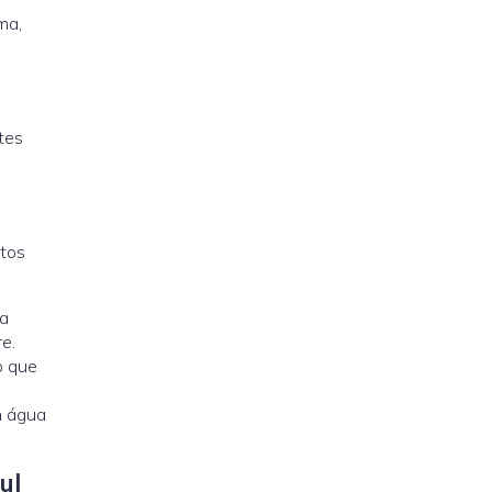
ma,
tes
utos
 a
e.
o que
m água
ul