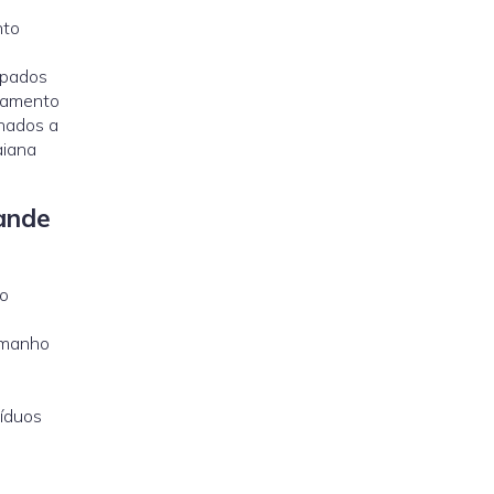
nto
ipados
onamento
onados a
aiana
rande
so
amanho
síduos