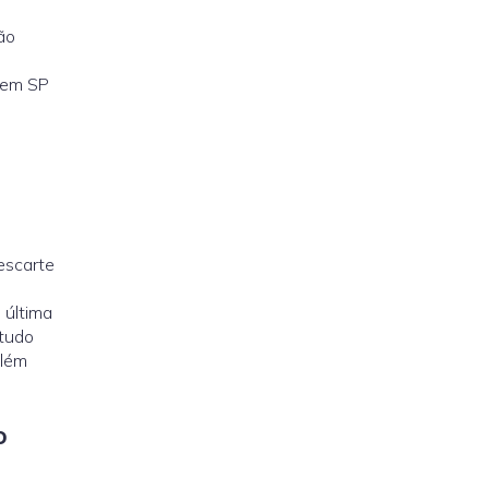
ão
em SP
escarte
 última
ntudo
além
o