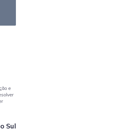
ção e
esolver
er
o Sul