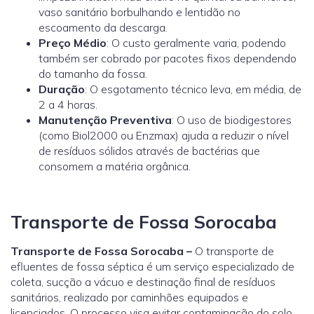
vaso sanitário borbulhando e lentidão no
escoamento da descarga.
Preço Médio
: O custo geralmente varia, podendo
também ser cobrado por pacotes fixos dependendo
do tamanho da fossa.
Duração
: O esgotamento técnico leva, em média, de
2 a 4 horas.
Manutenção Preventiva
: O uso de biodigestores
(como
Biol2000
ou
Enzmax
) ajuda a reduzir o nível
de resíduos sólidos através de bactérias que
consomem a matéria orgânica.
Transporte de Fossa Sorocaba
Transporte de Fossa Sorocaba –
O transporte de
efluentes de fossa séptica é um serviço especializado de
coleta, sucção a vácuo e destinação final de resíduos
sanitários, realizado por caminhões equipados e
licenciados. O processo visa evitar contaminação do solo,