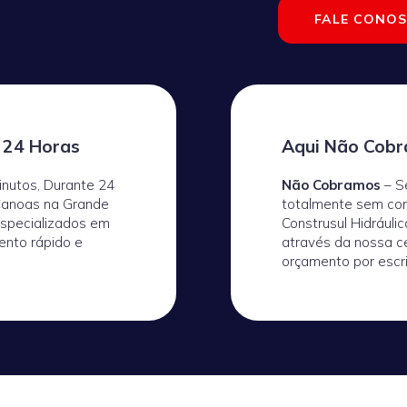
FALE CONO
 24 Horas
Aqui Não Cobr
nutos, Durante 24
Não Cobramos
– Se
 Canoas na Grande
totalmente sem co
especializados em
Construsul Hidrául
ento rápido e
através da nossa c
orçamento por escri