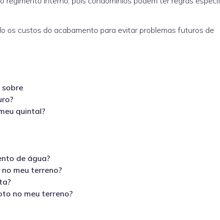
 o regimento interno, pois
condomínios
podem ter regras específ
indo os custos do acabamento para evitar problemas futuros de
r sobre
uro?
meu quintal?
mento de água?
l no meu terreno?
ta?
oto no meu terreno?