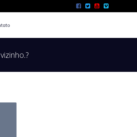
tato
izinho.?