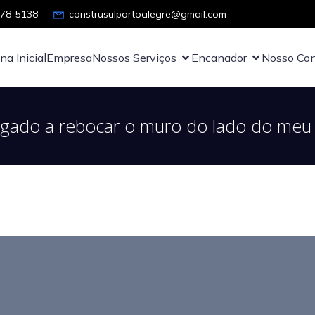
878-5138
construsulportoalegre@gmail.com
na Inicial
Empresa
Nossos Serviços
Encanador
Nosso Con
igado a rebocar o muro do lado do meu v