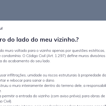
ul
o do lado do meu vizinho.?
o do muro voltado para o vizinho apenas por questões estéticas,
e condomínio. O
Código Civil
(Art. 1.297) define muros divisório
a do acabamento do seu lado.
ar infiltrações, umidade ou riscos estruturais à propriedade d
rtar e rebocar para sanar o dano.
truiu o muro inteiramente dentro do terreno dele, a responsabi
e
.
 permitir a entrada do vizinho (com aviso prévio) para obras de
 Civil).