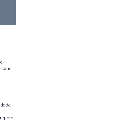
 a
s como
o
lidade
 reparo