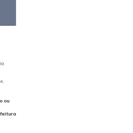
ia
e,
o ou
feitura