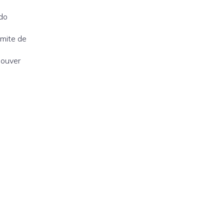
do
imite de
houver