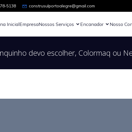
878-5138
construsulportoalegre@gmail.com
na Inicial
Empresa
Nossos Serviços
Encanador
Nosso Con
anquinho devo escolher, Colormaq ou 