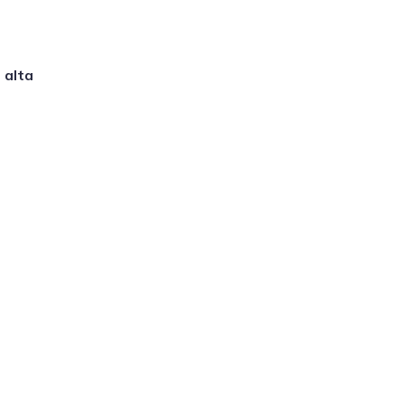
e
alta