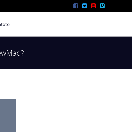
tato
NewMaq?