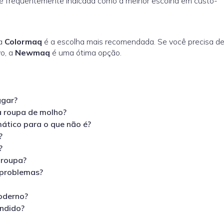
é frequentemente indicada como a melhor escolha em custo-
 a
Colormaq
é a escolha mais recomendada. Se você precisa d
o, a
Newmaq
é uma ótima opção.
ggar?
a roupa de molho?
ático para o que não é?
?
?
 roupa?
 problemas?
oderno?
endido?