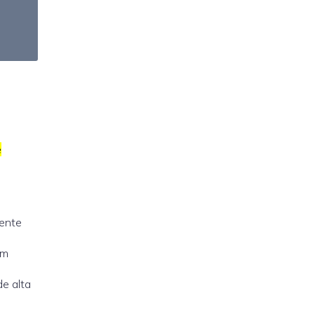
e
mente
em
e alta