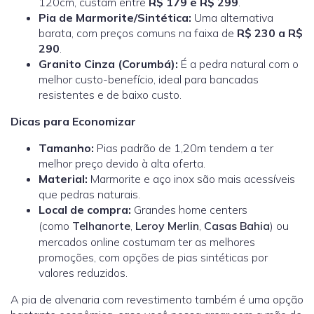
120cm, custam entre
R$ 179 e R$ 299
.
Pia de Marmorite/Sintética:
Uma alternativa
barata, com preços comuns na faixa de
R$ 230 a R$
290
.
Granito Cinza (Corumbá):
É a pedra natural com o
melhor custo-benefício, ideal para bancadas
resistentes e de baixo custo.
Dicas para Economizar
Tamanho:
Pias padrão de 1,20m tendem a ter
melhor preço devido à alta oferta.
Material:
Marmorite e aço inox são mais acessíveis
que pedras naturais.
Local de compra:
Grandes home centers
(como
Telhanorte
,
Leroy Merlin
,
Casas Bahia
) ou
mercados online costumam ter as melhores
promoções, com opções de pias sintéticas por
valores reduzidos.
A pia de alvenaria com revestimento também é uma opção