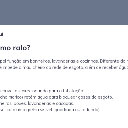
ul
omo ralo?
ipal função em banheiros, lavanderias e cozinhas. Diferente do r
ue impede o mau cheiro da rede de esgoto, além de receber águ
 chuveiros, direcionando para a tubulação.
echo hídrico) retém água para bloquear gases do esgoto.
iros, boxes, lavanderias e sacadas.
so, com uma grelha visível (quadrada ou redonda).