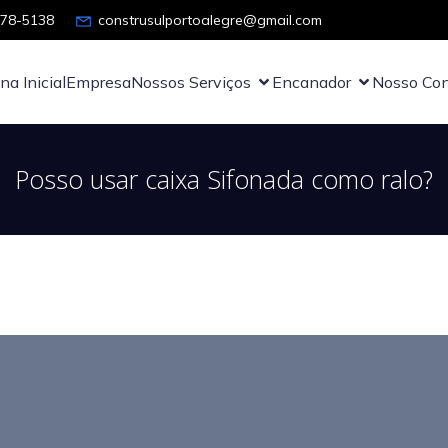
878-5138
construsulportoalegre@gmail.com
na Inicial
Empresa
Nossos Serviços
Encanador
Nosso Con
Posso usar caixa Sifonada como ralo?