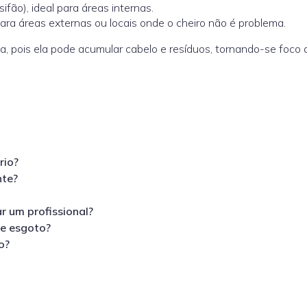
ifão), ideal para áreas internas.
ara áreas externas ou locais onde o cheiro não é problema.
ia, pois ela pode acumular cabelo e resíduos, tornando-se foco
rio?
nte?
r um profissional?
e esgoto?
o?