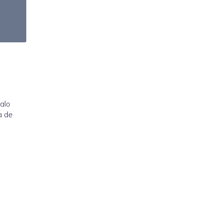
alo
a de