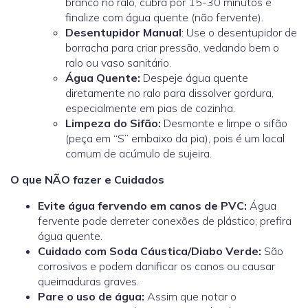
branco no ralo, cubra por 15-30 minutos e
finalize com água quente (não fervente).
Desentupidor Manual
: Use o desentupidor de
borracha para criar pressão, vedando bem o
ralo ou vaso sanitário.
Água Quente
:
Despeje água quente
diretamente no ralo para dissolver gordura,
especialmente em pias de cozinha.
Limpeza do Sifão
:
Desmonte e limpe o sifão
(peça em “S” embaixo da pia), pois é um local
comum de acúmulo de sujeira.
O que NÃO fazer e Cuidados
Evite água fervendo em canos de PVC:
Água
fervente pode derreter conexões de plástico; prefira
água quente.
Cuidado com Soda Cáustica/Diabo Verde:
São
corrosivos e podem danificar os canos ou causar
queimaduras graves.
Pare o uso de água:
Assim que notar o