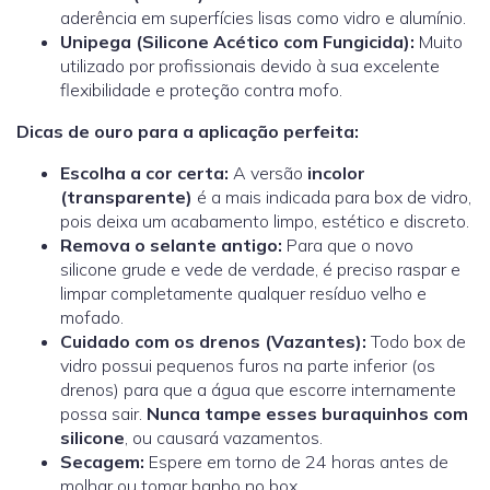
aderência em superfícies lisas como vidro e alumínio.
Unipega (Silicone Acético com Fungicida):
Muito
utilizado por profissionais devido à sua excelente
flexibilidade e proteção contra mofo
.
Dicas de ouro para a aplicação perfeita:
Escolha a cor certa:
A versão
incolor
(transparente)
é a mais indicada para box de vidro,
pois deixa um acabamento limpo, estético e discreto.
Remova o selante antigo:
Para que o novo
silicone grude e vede de verdade, é preciso raspar e
limpar completamente qualquer resíduo velho e
mofado.
Cuidado com os drenos (Vazantes):
Todo box de
vidro possui pequenos furos na parte inferior (os
drenos) para que a água que escorre internamente
possa sair.
Nunca tampe esses buraquinhos com
silicone
, ou causará vazamentos.
Secagem:
Espere em torno de 24 horas antes de
molhar ou tomar banho no box.