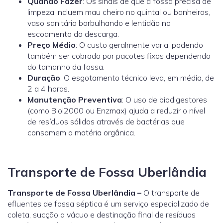
Quando Fazer
: Os sinais de que a fossa precisa de
limpeza incluem mau cheiro no quintal ou banheiros,
vaso sanitário borbulhando e lentidão no
escoamento da descarga.
Preço Médio
: O custo geralmente varia, podendo
também ser cobrado por pacotes fixos dependendo
do tamanho da fossa.
Duração
: O esgotamento técnico leva, em média, de
2 a 4 horas.
Manutenção Preventiva
: O uso de biodigestores
(como
Biol2000
ou
Enzmax
) ajuda a reduzir o nível
de resíduos sólidos através de bactérias que
consomem a matéria orgânica.
Transporte de Fossa Uberlândia
Transporte de Fossa Uberlândia –
O transporte de
efluentes de fossa séptica é um serviço especializado de
coleta, sucção a vácuo e destinação final de resíduos