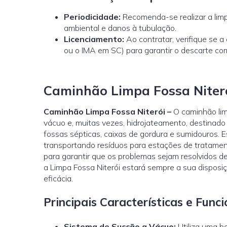
Periodicidade:
Recomenda-se realizar a limp
ambiental e danos à tubulação.
Licenciamento:
Ao contratar, verifique se 
ou o
IMA
em SC) para garantir o descarte cor
Caminhão Limpa Fossa Niter
Caminhão Limpa Fossa Niterói –
O caminhão lim
vácuo e, muitas vezes, hidrojateamento, destinado
fossas sépticas, caixas de gordura e sumidouros. 
transportando resíduos para estações de tratamen
para garantir que os problemas sejam resolvidos d
a Limpa Fossa Niterói estará sempre a sua disposi
eficácia.
Principais Características e Fun
Sistema de Sucção a Vácuo:
Utiliza uma b