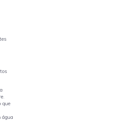
tes
utos
 a
e.
o que
m água