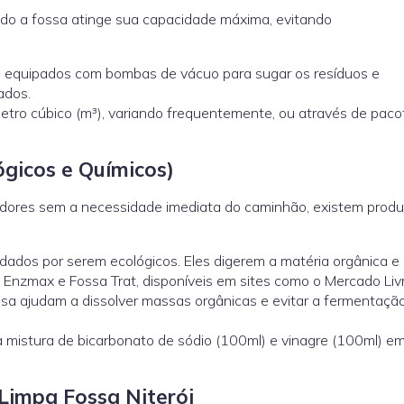
ando a fossa atinge sua capacidade máxima, evitando
 equipados com bombas de vácuo para sugar os resíduos e
ados.
etro cúbico (m³), variando frequentemente, ou através de paco
gicos e Químicos)
odores sem a necessidade imediata do caminhão, existem prod
dos por serem ecológicos. Eles digerem a matéria orgânica e
 Enzmax e Fossa Trat, disponíveis em sites como o Mercado Livr
sa ajudam a dissolver massas orgânicas e evitar a fermentaçã
 mistura de bicarbonato de sódio (100ml) e vinagre (100ml) e
impa Fossa Niterói