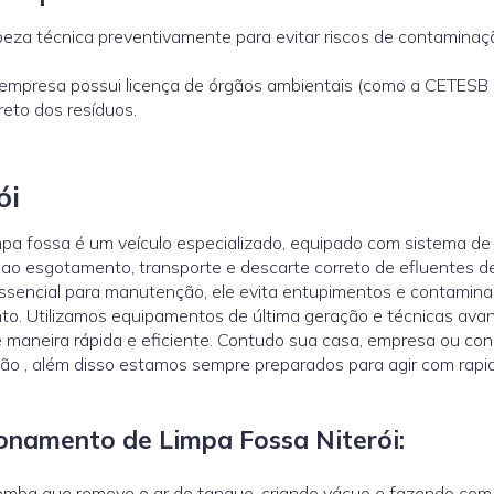
eza técnica preventivamente para evitar riscos de contaminaç
a empresa possui licença de órgãos ambientais (como a
CETESB
reto dos resíduos.
ói
pa fossa é um veículo especializado, equipado com sistema de 
 ao esgotamento, transporte e descarte correto de efluentes d
Essencial para manutenção, ele evita entupimentos e contamina
to. Utilizamos equipamentos de última geração e técnicas ava
e maneira rápida e eficiente. Contudo sua casa, empresa ou co
ção , além disso estamos sempre preparados para agir com rapi
cionamento de Limpa Fossa Niterói:
omba que remove o ar do tanque, criando vácuo e fazendo com