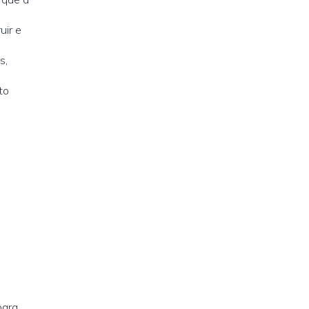
uir e
s,
to
para