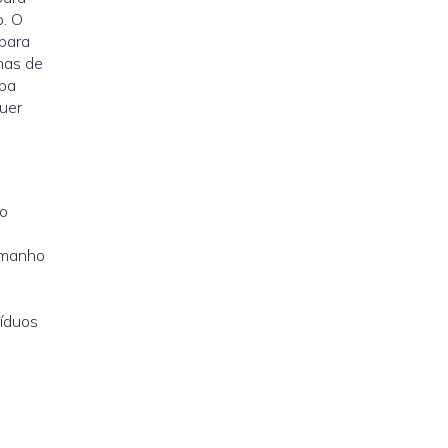
o. O
para
mas de
mpa
quer
so
amanho
síduos