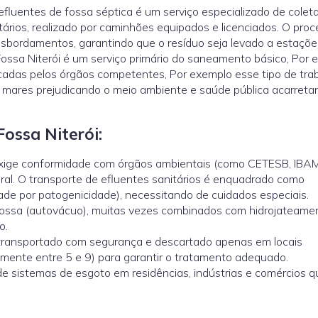
fluentes de fossa séptica é um serviço especializado de coleta
tários, realizado por caminhões equipados e licenciados. O pro
ansbordamentos, garantindo que o resíduo seja levado a estaçõe
ossa Niterói é um serviço primário do saneamento básico, Por 
icadas pelos órgãos competentes, Por exemplo esse tipo de tra
 e mares prejudicando o meio ambiente e saúde pública acarret
ossa Niterói:
exige conformidade com órgãos ambientais (como CETESB, IBA
al. O transporte de efluentes sanitários é enquadrado como
dade por patogenicidade), necessitando de cuidados especiais.
fossa (autovácuo), muitas vezes combinados com hidrojateame
o.
transportado com segurança e descartado apenas em locais
mente entre 5 e 9) para garantir o tratamento adequado.
e sistemas de esgoto em residências, indústrias e comércios 