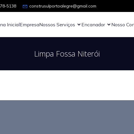
878-5138
construsulportoalegre@gmail.com
na Inicial
Empresa
Nossos Serviços
Encanador
Nosso Con
Limpa Fossa Niterói