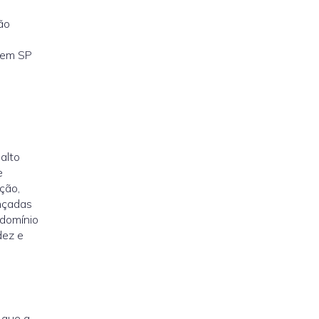
ão
em SP
alto
e
ção,
nçadas
ndomínio
dez e
 que a