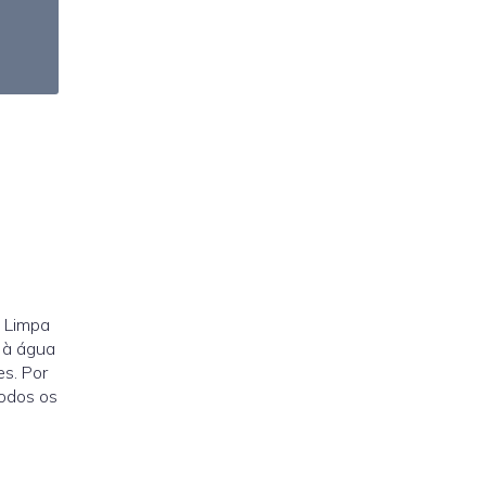
A Limpa
 à água
s. Por
todos os