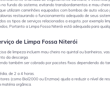
m no fundo do sistema, evitando transbordamentos e mau cheir
s que utilizam caminhões equipados com bombas de auto vácuo 
palavras restaurando o funcionamento adequado de seus siste
s os tipos de serviços relacionados a esgoto, por exemplo li
pidos, Portanto a Limpa Fossa Niterói está adequada para qual
erviço de Limpa Fossa Niterói
ecisa de limpeza incluem mau cheiro no quintal ou banheiros, va
nto da descarga.
odendo também ser cobrado por pacotes fixos dependendo do t
dia, de 2 a 4 horas.
estores (como
Biol2000
ou
Enzmax
) ajuda a reduzir o nível de re
 matéria orgânica.