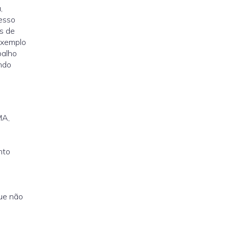
,
cesso
s de
exemplo
balho
ando
MA,
nto
que não