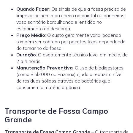
Quando Fazer
: Os sinais de que a fossa precisa de
limpeza incluem mau cheiro no quintal ou banheiros,
vaso sanitário borbulhando e lentidão no
escoamento da descarga.
Preço Médio
: O custo geralmente varia, podendo
também ser cobrado por pacotes fixos dependendo
do tamanho da fossa.
Duração
: O esgotamento técnico leva, em média, de
2 a 4 horas.
Manutenção Preventiva
: O uso de biodigestores
(como
Biol2000
ou
Enzmax
) ajuda a reduzir o nível
de resíduos sólidos através de bactérias que
consomem a matéria orgânica.
Transporte de Fossa Campo
Grande
Transporte de Fossa Campo Grande –
O transporte de