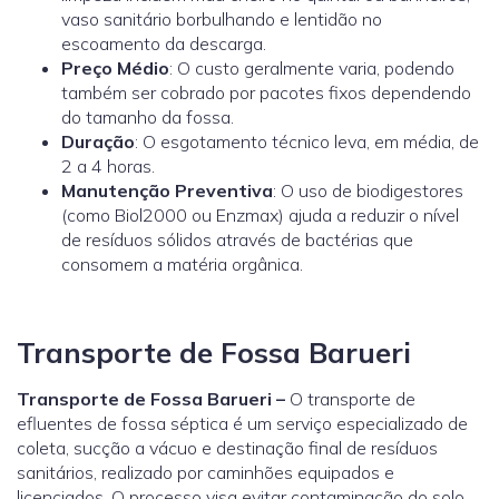
vaso sanitário borbulhando e lentidão no
escoamento da descarga.
Preço Médio
: O custo geralmente varia, podendo
também ser cobrado por pacotes fixos dependendo
do tamanho da fossa.
Duração
: O esgotamento técnico leva, em média, de
2 a 4 horas.
Manutenção Preventiva
: O uso de biodigestores
(como
Biol2000
ou
Enzmax
) ajuda a reduzir o nível
de resíduos sólidos através de bactérias que
consomem a matéria orgânica.
Transporte de Fossa Barueri
Transporte de Fossa Barueri –
O transporte de
efluentes de fossa séptica é um serviço especializado de
coleta, sucção a vácuo e destinação final de resíduos
sanitários, realizado por caminhões equipados e
licenciados. O processo visa evitar contaminação do solo,