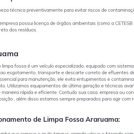
eza técnica preventivamente para evitar riscos de contaminaç
a empresa possui licença de órgãos ambientais (como a
CETESB
reto dos resíduos.
ruama
limpa fossa é um veículo especializado, equipado com sistema
 ao esgotamento, transporte e descarte correto de efluentes d
Essencial para manutenção, ele evita entupimentos e contamina
to. Utilizamos equipamentos de última geração e técnicas ava
e maneira rápida e eficiente. Contudo sua casa, empresa ou co
sição , além disso estamos sempre preparados para agir com r
ncionamento de Limpa Fossa Araruama:
omba que remove o ar do tanque, criando vácuo e fazendo com