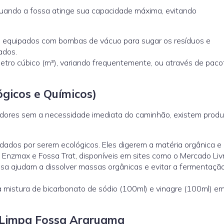
quando a fossa atinge sua capacidade máxima, evitando
 equipados com bombas de vácuo para sugar os resíduos e
ados.
etro cúbico (m³), variando frequentemente, ou através de paco
gicos e Químicos)
odores sem a necessidade imediata do caminhão, existem prod
dos por serem ecológicos. Eles digerem a matéria orgânica e
 Enzmax e Fossa Trat, disponíveis em sites como o Mercado Livr
sa ajudam a dissolver massas orgânicas e evitar a fermentaçã
 mistura de bicarbonato de sódio (100ml) e vinagre (100ml) e
Limpa Fossa Araruama