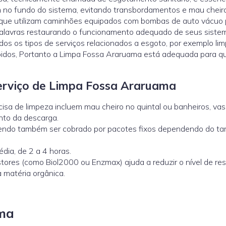
m no fundo do sistema, evitando transbordamentos e mau cheir
s que utilizam caminhões equipados com bombas de auto vácuo 
palavras restaurando o funcionamento adequado de seus siste
s os tipos de serviços relacionados a esgoto, por exemplo li
tupidos, Portanto a Limpa Fossa Araruama está adequada para q
Serviço de Limpa Fossa Araruama
ecisa de limpeza incluem mau cheiro no quintal ou banheiros, va
nto da descarga.
odendo também ser cobrado por pacotes fixos dependendo do t
dia, de 2 a 4 horas.
estores (como
Biol2000
ou
Enzmax
) ajuda a reduzir o nível de re
 matéria orgânica.
ama