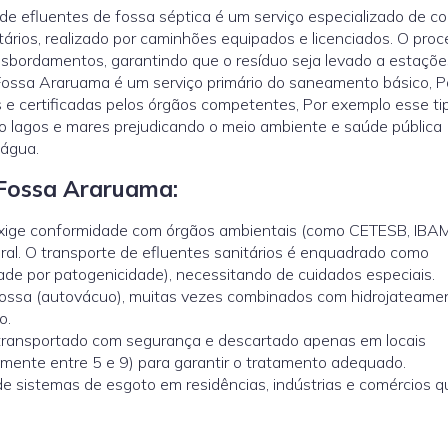
de efluentes de fossa séptica é um serviço especializado de co
tários, realizado por caminhões equipados e licenciados. O pro
ansbordamentos, garantindo que o resíduo seja levado a estaçõe
Fossa Araruama é um serviço primário do saneamento básico, P
 e certificadas pelos órgãos competentes, Por exemplo esse ti
sso lagos e mares prejudicando o meio ambiente e saúde pública
 água.
Fossa Araruama:
exige conformidade com órgãos ambientais (como CETESB, IBA
al. O transporte de efluentes sanitários é enquadrado como
dade por patogenicidade), necessitando de cuidados especiais.
fossa (autovácuo), muitas vezes combinados com hidrojateame
o.
transportado com segurança e descartado apenas em locais
mente entre 5 e 9) para garantir o tratamento adequado.
e sistemas de esgoto em residências, indústrias e comércios 