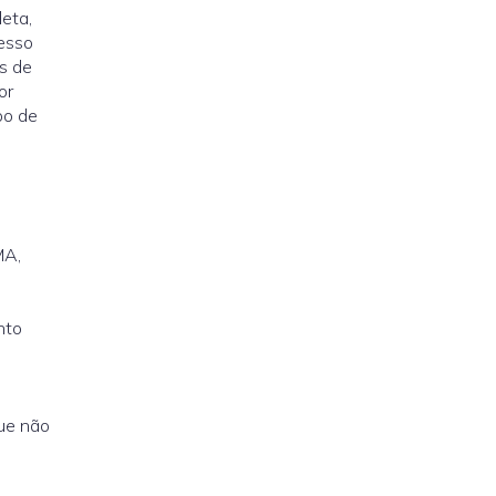
leta,
cesso
s de
or
po de
MA,
nto
que não