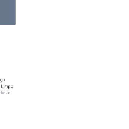
iço
A Limpa
dos à