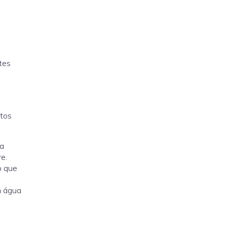
tes
utos
 a
e.
o que
m água