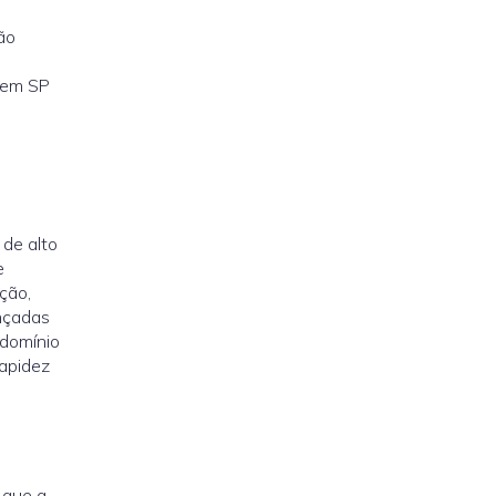
ão
em SP
 de alto
e
ção,
nçadas
ndomínio
apidez
 que a