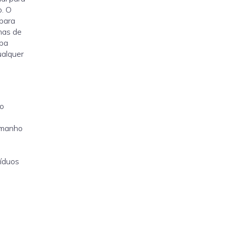
o. O
para
mas de
mpa
ualquer
so
amanho
síduos