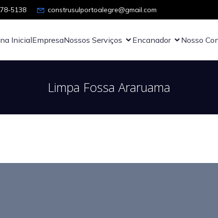
878-5138
construsulportoalegre@gmail.com
na Inicial
Empresa
Nossos Serviços
Encanador
Nosso Con
Limpa Fossa Araruama