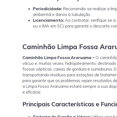
Periodicidade:
Recomenda-se realizar a limp
ambiental e danos à tubulação.
Licenciamento:
Ao contratar, verifique se 
ou o
IMA
em SC) para garantir o descarte cor
Caminhão Limpa Fossa Ara
Caminhão Limpa Fossa Araruama –
O caminhão 
vácuo e, muitas vezes, hidrojateamento, destinado
fossas sépticas, caixas de gordura e sumidouros. 
transportando resíduos para estações de tratamen
para garantir que os problemas sejam resolvidos d
a Limpa Fossa Araruama estará sempre a sua dispo
e eficácia.
Principais Características e Fu
Sistema de Sucção a Vácuo:
Utiliza uma b