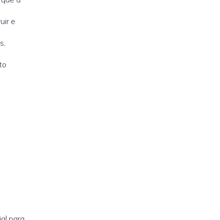
uir e
s,
to
al para