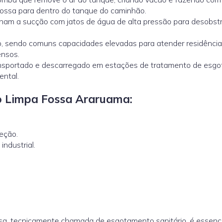
fossa para dentro do tanque do caminhão.
am a sucção com jatos de água de alta pressão para desobstr
 sendo comuns capacidades elevadas para atender residência
ensos.
ansportado e descarregado em estações de tratamento de esgo
ental.
o Limpa Fossa Araruama:
eção.
ndustrial.
sa, tecnicamente chamada de esgotamento sanitário, é essenci