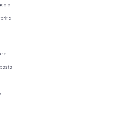
ndo a
rir a
eie
 pasta
.