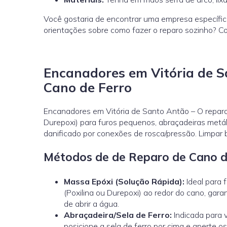
Você gostaria de encontrar uma empresa específi
orientações sobre como fazer o reparo sozinho? C
Encanadores em Vitória de S
Cano de Ferro
Encanadores em Vitória de Santo Antão – O reparo
Durepoxi) para furos pequenos, abraçadeiras metál
danificado por conexões de rosca/pressão. Limpar b
Métodos de de Reparo de Cano d
Massa Epóxi (Solução Rápida):
Ideal para 
(Poxilina ou Durepoxi) ao redor do cano, gar
de abrir a água.
Abraçadeira/Sela de Ferro:
Indicada para 
posicione a sela de ferro por cima e aperte 