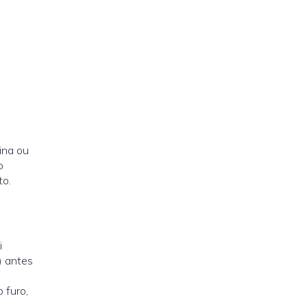
ina ou
o
to.
i
) antes
 furo,