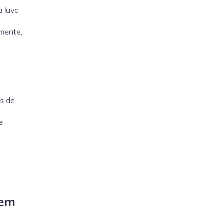
ma
luva
amente,
os de
e
 em