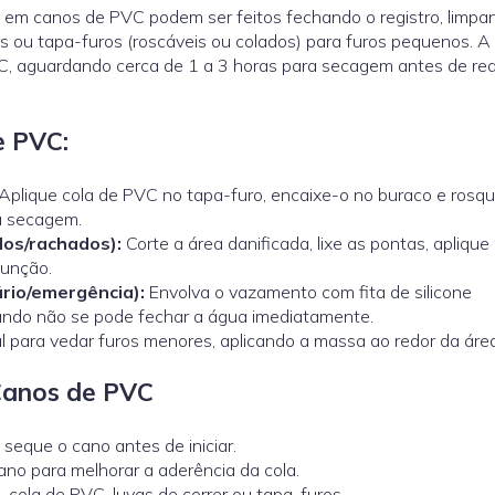
em canos de PVC podem ser feitos fechando o registro, limpa
dos ou tapa-furos (roscáveis ou colados) para furos pequenos. A
C, aguardando cerca de 1 a 3 horas para secagem antes de reab
e PVC:
Aplique cola de PVC no tapa-furo, encaixe-o no buraco e rosqu
a secagem.
dos/rachados):
Corte a área danificada, lixe as pontas, aplique
 junção.
rio/emergência):
Envolva o vazamento com fita de silicone
uando não se pode fechar a água imediatamente.
l para vedar furos menores, aplicando a massa ao redor da área
Canos de PVC
seque o cano antes de iniciar.
no para melhorar a aderência da cola.
 cola de PVC, luvas de correr ou tapa-furos.