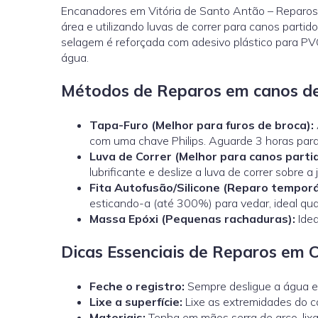
Encanadores em Vitória de Santo Antão – Reparos 
área e utilizando luvas de correr para canos parti
selagem é reforçada com adesivo plástico para PV
água.
Métodos de Reparos em canos d
Tapa-Furo (Melhor para furos de broca):
com uma chave Philips. Aguarde 3 horas par
Luva de Correr
(Melhor para canos parti
lubrificante e deslize a luva de correr sobre a
Fita Autofusão/Silicone (Reparo temporá
esticando-a (até 300%) para vedar, ideal q
Massa Epóxi (Pequenas rachaduras):
Idea
Dicas Essenciais de Reparos em 
Feche o registro:
Sempre desligue a água e 
Lixe a superfície:
Lixe as extremidades do ca
Materiais:
Tenha em mãos serra de arco, lixa,