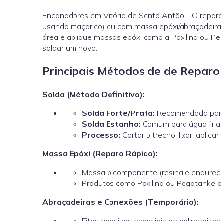
Encanadores em Vitória de Santo Antão – O reparo 
usando maçarico) ou com massa epóxi/abraçadeiras
área e aplique massas epóxi como a Poxilina ou Pe
soldar um novo.
Principais Métodos de de Repar
Solda (Método Definitivo):
Solda Forte/Prata:
Recomendada para
Solda Estanho:
Comum para água fria, 
Processo:
Cortar o trecho, lixar, aplica
Massa Epóxi (Reparo Rápido):
Massa bicomponente (resina e endurece
Produtos como Poxilina ou Pegatanke p
Abraçadeiras e Conexões (Temporário):
Fitas adesivas especiais de polipropi