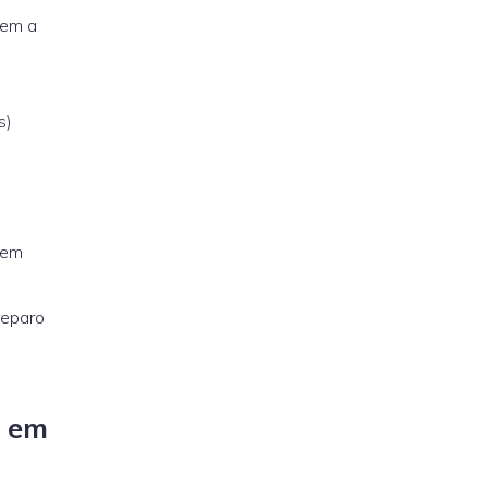
sem a
s)
tem
reparo
s em