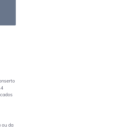
onserto
4
icados
 ou da