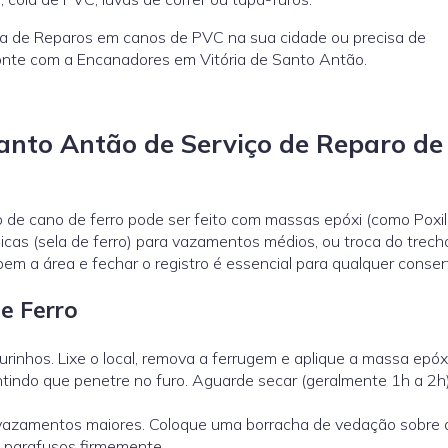
ca de Reparos em canos de PVC na sua cidade ou precisa de
onte com a Encanadores em Vitória de Santo Antão.
anto Antão de Serviço de Reparo de
 de cano de ferro pode ser feito com massas epóxi (como Poxil
icas (sela de ferro) para vazamentos médios, ou troca do trech
em a área e fechar o registro é essencial para qualquer conser
e Ferro
furinhos. Lixe o local, remova a ferrugem e aplique a massa epóx
antindo que penetre no furo. Aguarde secar (geralmente 1h a 2h
vazamentos maiores. Coloque uma borracha de vedação sobre o
os parafusos firmemente.