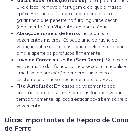
Massa Epóxi (Solução Rápida):
Ideal para furinhos.
Lixe o local, remova a ferrugem e aplique a massa
epóxi (Poxilina ou Durepoxi) ao redor do cano,
garantindo que penetre no furo. Aguarde secar
(geralmente 1h a 2h) antes de abrir a água.
Abraçadeira/Sela de Ferro:
Indicada para
vazamentos maiores. Coloque uma borracha de
vedação sobre o furo, posicione a sela de ferro por
cima e aperte os parafusos firmemente.
Luva de Correr ou União (Sem Rosca):
Se o cano
estiver muito danificado, corte a seção ruim e utilize
uma
luva de pressão/correr
para unir o cano
existente a um novo trecho de metal ou PVC.
Fita Autofusão:
Em casos de vazamento sob
pressão, a fita de silicone (autofusão) pode vedar
temporariamente, aplicada esticando-a bem sobre o
vazamento.
Dicas Importantes de Reparo de Cano
de Ferro