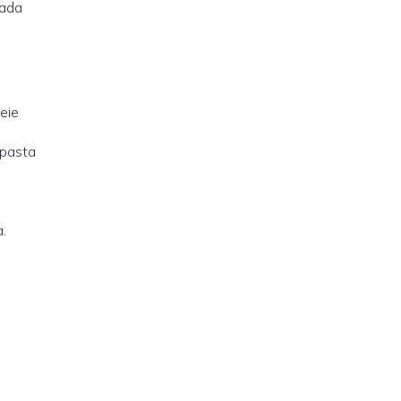
çada
eie
 pasta
.