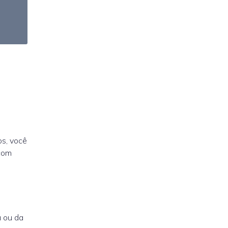
s, você
com
 ou da