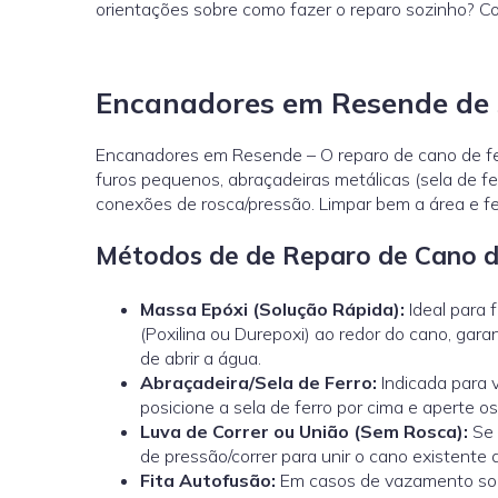
orientações sobre como fazer o reparo sozinho? 
Encanadores em Resende de S
Encanadores em Resende – O reparo de cano de fer
furos pequenos, abraçadeiras metálicas (sela de f
conexões de rosca/pressão. Limpar bem a área e fec
Métodos de de Reparo de Cano d
Massa Epóxi (Solução Rápida):
Ideal para 
(Poxilina ou Durepoxi) ao redor do cano, gar
de abrir a água.
Abraçadeira/Sela de Ferro:
Indicada para 
posicione a sela de ferro por cima e aperte 
Luva de Correr ou União (Sem Rosca):
Se 
de pressão/correr
para unir o cano existente
Fita Autofusão:
Em casos de vazamento sob 