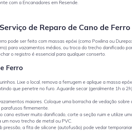
Conte com a Encanadores em Resende.
erviço de Reparo de Cano de Ferro
ro pode ser feito com massas epóxi (como Poxilina ou Durepox
erro) para vazamentos médios, ou troca do trecho danificado po
har o registro é essencial para qualquer conserto.
e Ferro
furinhos. Lixe o local, remova a ferrugem e aplique a massa epóx
antindo que penetre no furo. Aguarde secar (geralmente 1h a 2h
vazamentos maiores. Coloque uma borracha de vedação sobre o
os parafusos firmemente.
o cano estiver muito danificado, corte a seção ruim e utilize u
 a um novo trecho de metal ou PVC.
pressão, a fita de silicone (autofusão) pode vedar temporari