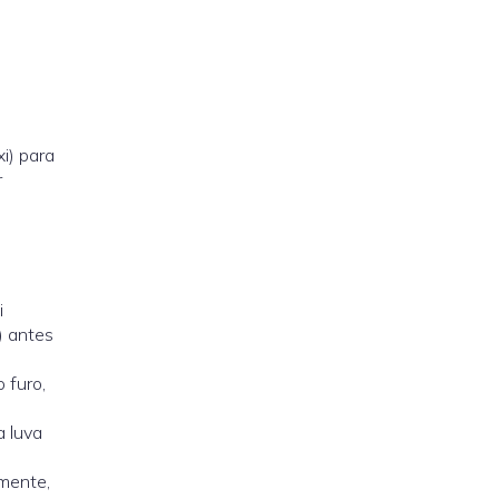
i) para
r
i
) antes
 furo,
ma
luva
amente,