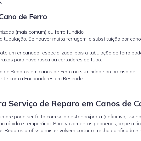
.
Cano de Ferro
anizado (mais comum) ou ferro fundido.
a tubulação. Se houver muita ferrugem, a substituição por can
rate um encanador especializado, pois a tubulação de ferro pod
rraxas para nova rosca ou cortadores de tubo.
a de Reparos em canos de Ferro na sua cidade ou precisa de
Conte com a Encanadores em Resende.
a Serviço de Reparo em Canos de C
bre pode ser feito com solda estanho/prata (definitivo, usan
ão rápida e temporária). Para vazamentos pequenos, limpe a ár
. Reparos profissionais envolvem cortar o trecho danificado e 