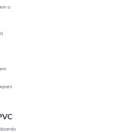
sem a
s)
tem
reparo
 PVC
ilizando