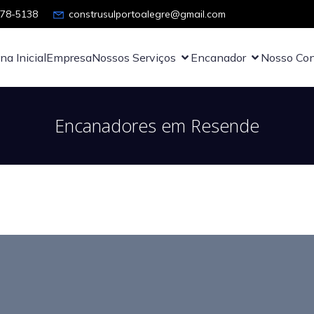
878-5138
construsulportoalegre@gmail.com
na Inicial
Empresa
Nossos Serviços
Encanador
Nosso Con
Encanadores em Resende