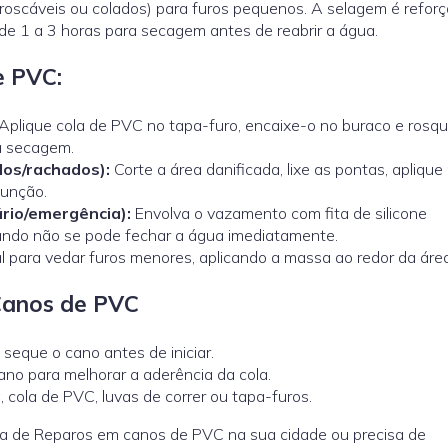
 (roscáveis ou colados) para furos pequenos. A selagem é refor
de 1 a 3 horas para secagem antes de reabrir a água.
e PVC:
Aplique cola de PVC no tapa-furo, encaixe-o no buraco e rosqu
a secagem.
dos/rachados):
Corte a área danificada, lixe as pontas, aplique
 junção.
rio/emergência):
Envolva o vazamento com fita de silicone
uando não se pode fechar a água imediatamente.
l para vedar furos menores, aplicando a massa ao redor da área
Canos de PVC
seque o cano antes de iniciar.
no para melhorar a aderência da cola.
 cola de PVC, luvas de correr ou tapa-furos.
ca de Reparos em canos de PVC na sua cidade ou precisa de