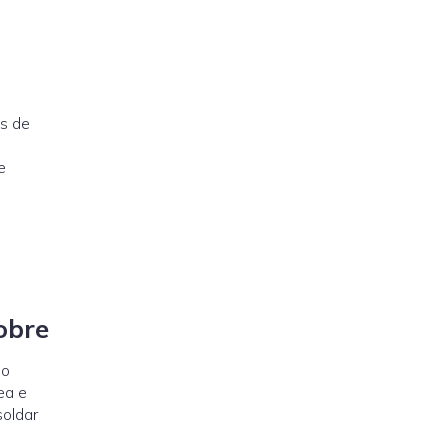
os de
e
obre
do
ea e
soldar