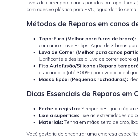
luvas de correr para canos partidos ou tapa-furos
com adesivo plástico para PVC, aguardando cerca 
Métodos de Reparos em canos d
Tapa-Furo (Melhor para furos de broca):
com uma chave Philips. Aguarde 3 horas par
Luva de Correr
(Melhor para canos parti
lubrificante e deslize a luva de correr sobre a
Fita Autofusão/Silicone (Reparo temporá
esticando-a (até 300%) para vedar, ideal q
Massa Epóxi (Pequenas rachaduras):
Idea
Dicas Essenciais de Reparos em 
Feche o registro:
Sempre desligue a água e 
Lixe a superfície:
Lixe as extremidades do ca
Materiais:
Tenha em mãos serra de arco, lixa,
Você gostaria de encontrar uma empresa específi