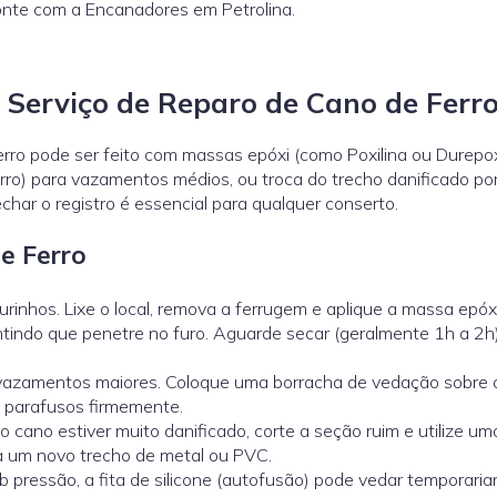
onte com a Encanadores em Petrolina.
 Serviço de Reparo de Cano de Ferr
rro pode ser feito com massas epóxi (como Poxilina ou Durepox
erro) para vazamentos médios, ou troca do trecho danificado po
har o registro é essencial para qualquer conserto.
e Ferro
furinhos. Lixe o local, remova a ferrugem e aplique a massa epóx
antindo que penetre no furo. Aguarde secar (geralmente 1h a 2h
vazamentos maiores. Coloque uma borracha de vedação sobre o
os parafusos firmemente.
o cano estiver muito danificado, corte a seção ruim e utilize u
 a um novo trecho de metal ou PVC.
pressão, a fita de silicone (autofusão) pode vedar temporari