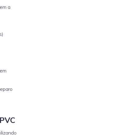
sem a
s)
tem
reparo
 PVC
ilizando