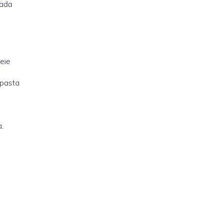
çada
eie
 pasta
.