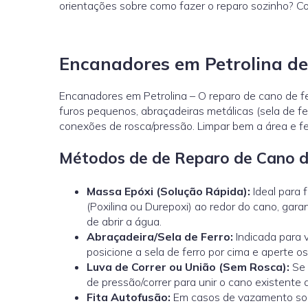
orientações sobre como fazer o reparo sozinho? C
Encanadores em Petrolina de
Encanadores em Petrolina – O reparo de cano de fe
furos pequenos, abraçadeiras metálicas (sela de f
conexões de rosca/pressão. Limpar bem a área e fec
Métodos de de Reparo de Cano d
Massa Epóxi (Solução Rápida):
Ideal para 
(Poxilina ou Durepoxi) ao redor do cano, gar
de abrir a água.
Abraçadeira/Sela de Ferro:
Indicada para 
posicione a sela de ferro por cima e aperte 
Luva de Correr ou União (Sem Rosca):
Se 
de pressão/correr
para unir o cano existente
Fita Autofusão:
Em casos de vazamento sob 