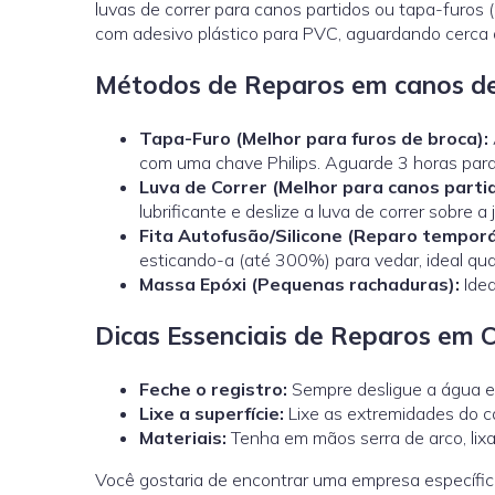
luvas de correr para canos partidos ou tapa-furos
com adesivo plástico para PVC, aguardando cerca 
Métodos de Reparos em canos d
Tapa-Furo (Melhor para furos de broca):
com uma chave Philips. Aguarde 3 horas par
Luva de Correr
(Melhor para canos parti
lubrificante e deslize a luva de correr sobre a
Fita Autofusão/Silicone (Reparo temporá
esticando-a (até 300%) para vedar, ideal q
Massa Epóxi (Pequenas rachaduras):
Idea
Dicas Essenciais de Reparos em 
Feche o registro:
Sempre desligue a água e 
Lixe a superfície:
Lixe as extremidades do ca
Materiais:
Tenha em mãos serra de arco, lixa,
Você gostaria de encontrar uma empresa específi