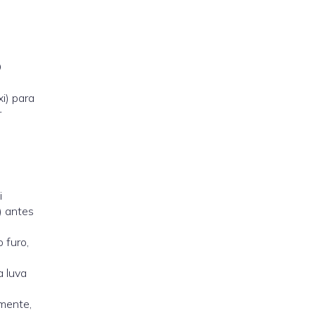
o
i) para
r
i
) antes
 furo,
ma
luva
amente,