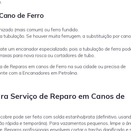
.
Cano de Ferro
anizado (mais comum) ou ferro fundido.
a tubulação. Se houver muita ferrugem, a substituição por can
rate um encanador especializado, pois a tubulação de ferro pod
rraxas para nova rosca ou cortadores de tubo.
a de Reparos em canos de Ferro na sua cidade ou precisa de
onte com a Encanadores em Petrolina.
ra Serviço de Reparo em Canos de
obre pode ser feito com solda estanho/prata (definitivo, usan
ão rápida e temporária). Para vazamentos pequenos, limpe a ár
. Reparos profissionais envolvem cortar o trecho danificado e 