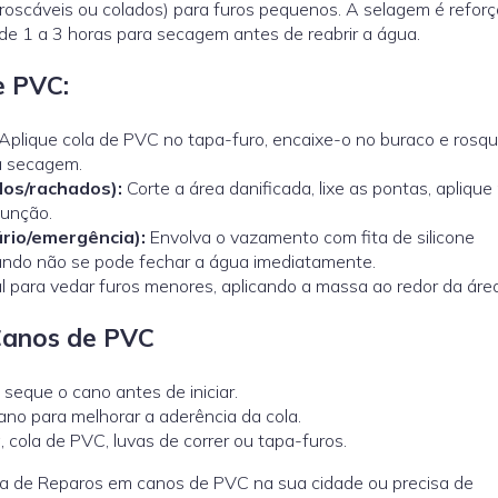
 (roscáveis ou colados) para furos pequenos. A selagem é refor
de 1 a 3 horas para secagem antes de reabrir a água.
e PVC:
Aplique cola de PVC no tapa-furo, encaixe-o no buraco e rosqu
a secagem.
dos/rachados):
Corte a área danificada, lixe as pontas, aplique
 junção.
rio/emergência):
Envolva o vazamento com fita de silicone
uando não se pode fechar a água imediatamente.
l para vedar furos menores, aplicando a massa ao redor da área
Canos de PVC
seque o cano antes de iniciar.
no para melhorar a aderência da cola.
 cola de PVC, luvas de correr ou tapa-furos.
ca de Reparos em canos de PVC na sua cidade ou precisa de