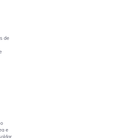
os de
e
do
ea e
soldar