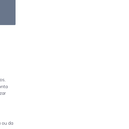
os,
onta
zar
 ou da