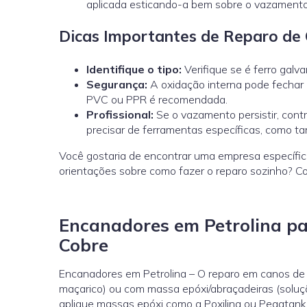
aplicada esticando-a bem sobre o vazamento
Dicas Importantes de Reparo de 
Identifique o tipo:
Verifique se é ferro galv
Segurança:
A oxidação interna pode fechar 
PVC ou PPR é recomendada.
Profissional:
Se o vazamento persistir, cont
precisar de ferramentas específicas, como ta
Você gostaria de encontrar uma empresa específic
orientações sobre como fazer o reparo sozinho? C
Encanadores em Petrolina pa
Cobre
Encanadores em Petrolina – O reparo em canos de c
maçarico) ou com massa epóxi/abraçadeiras (soluç
aplique massas epóxi como a Poxilina ou Pegatanke