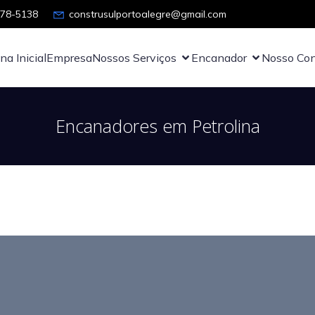
878-5138
construsulportoalegre@gmail.com
na Inicial
Empresa
Nossos Serviços
Encanador
Nosso Con
Encanadores em Petrolina