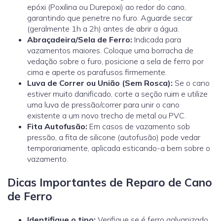
epóxi (Poxilina ou Durepoxi) ao redor do cano,
garantindo que penetre no furo. Aguarde secar
(geralmente 1h a 2h) antes de abrir a água.
Abraçadeira/Sela de Ferro:
Indicada para
vazamentos maiores. Coloque uma borracha de
vedação sobre o furo, posicione a sela de ferro por
cima e aperte os parafusos firmemente.
Luva de Correr ou União (Sem Rosca):
Se o cano
estiver muito danificado, corte a seção ruim e utilize
uma
luva de pressão/correr
para unir o cano
existente a um novo trecho de metal ou PVC.
Fita Autofusão:
Em casos de vazamento sob
pressão, a fita de silicone (autofusão) pode vedar
temporariamente, aplicada esticando-a bem sobre o
vazamento.
Dicas Importantes de Reparo de Cano
de Ferro
Identifique o tipo:
Verifique se é ferro galvanizado