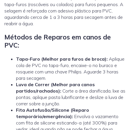
tapa-furos (roscáveis ou colados) para furos pequenos. A
selagem é reforçada com adesivo plástico para PVC,
aguardando cerca de 1 a 3 horas para secagem antes de
reabrir a água.
Métodos de Reparos em canos de
PVC:
Tapa-Furo (Melhor para furos de broca):
Aplique
cola de PVC no tapa-furo, encaixe-o no buraco e
rosqueie com uma chave Philips. Aguarde 3 horas
para secagem.
Luva de Correr
(Melhor para canos
partidos/rachados):
Corte a área danificada, lixe as
pontas, aplique pasta lubrificante e deslize a luva de
correr sobre a junção.
Fita Autofusão/Silicone (Reparo
temporário/emergência):
Envolva o vazamento
com fita de silicone esticando-a (até 300%) para
vedar, ideal quando não se pode fechar a água