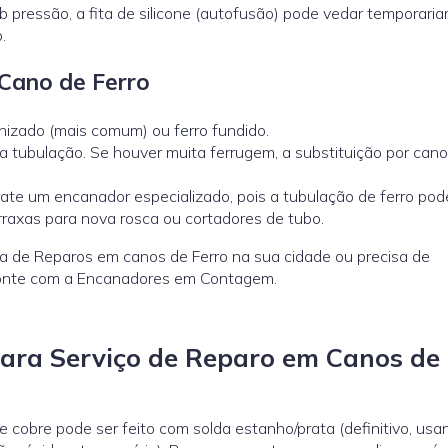
pressão, a fita de silicone (autofusão) pode vedar temporari
.
Cano de Ferro
anizado (mais comum) ou ferro fundido.
a tubulação. Se houver muita ferrugem, a substituição por can
rate um encanador especializado, pois a tubulação de ferro pod
rraxas para nova rosca ou cortadores de tubo.
a de Reparos em canos de Ferro na sua cidade ou precisa de
Conte com a Encanadores em Contagem.
ra Serviço de Reparo em Canos de
obre pode ser feito com solda estanho/prata (definitivo, usa