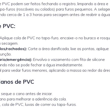
VC podem ser feitos fechando o registro, limpando a área e
tapa-furos (roscáveis ou colados) para furos pequenos. A selag
ndo cerca de 1 a 3 horas para secagem antes de reabrir a água
e PVC:
Aplique cola de PVC no tapa-furo, encaixe-o no buraco e rosqu
a secagem.
dos/rachados):
Corte a área danificada, lixe as pontas, aplique
 junção.
rio/emergência):
Envolva o vazamento com fita de silicone
uando não se pode fechar a água imediatamente.
l para vedar furos menores, aplicando a massa ao redor da área
Canos de PVC
seque o cano antes de iniciar.
no para melhorar a aderência da cola.
 cola de PVC, luvas de correr ou tapa-furos.