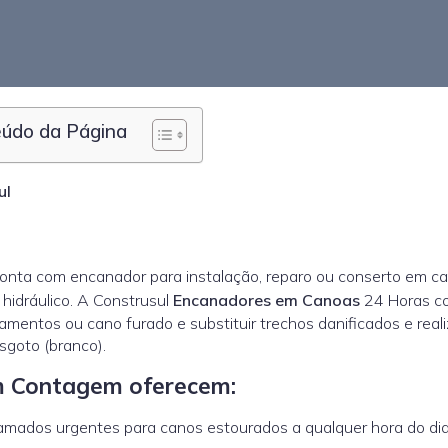
údo da Página
ul
nta com encanador para instalação, reparo ou conserto em ca
hidráulico. A Construsul
Encanadores em Canoas
24 Horas c
amentos ou cano furado e substituir trechos danificados e reali
sgoto (branco).
m Contagem oferecem:
ados urgentes para canos estourados a qualquer hora do dia