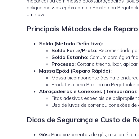
maçarico) ou com massa epóxi/abraçadeiras (soluç
aplique massas epóxi como a Poxilina ou Pegatanke
um novo.
Principais Métodos de de Repar
Solda (Método Definitivo):
Solda Forte/Prata:
Recomendada para
Solda Estanho:
Comum para água fria, 
Processo:
Cortar o trecho, lixar, aplica
Massa Epóxi (Reparo Rápido):
Massa bicomponente (resina e endurece
Produtos como Poxilina ou Pegatanke p
Abraçadeiras e Conexões (Temporário):
Fitas adesivas especiais de polipropi
Uso de luvas de correr ou conexões de 
Dicas de Segurança e Custo de 
Gás:
Para vazamentos de gás, a solda é o mét