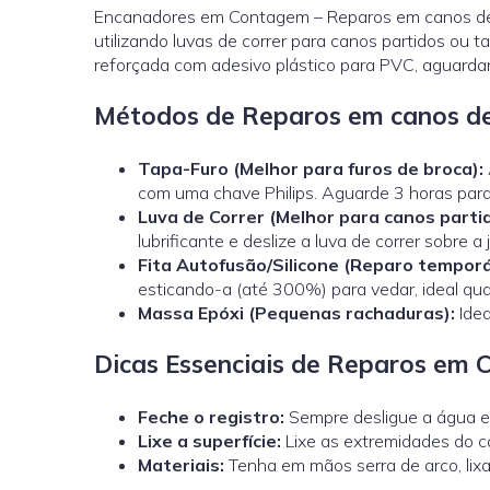
Encanadores em Contagem – Reparos em canos de P
utilizando luvas de correr para canos partidos ou 
reforçada com adesivo plástico para PVC, aguarda
Métodos de Reparos em canos d
Tapa-Furo (Melhor para furos de broca):
com uma chave Philips. Aguarde 3 horas par
Luva de Correr
(Melhor para canos parti
lubrificante e deslize a luva de correr sobre a
Fita Autofusão/Silicone (Reparo temporá
esticando-a (até 300%) para vedar, ideal q
Massa Epóxi (Pequenas rachaduras):
Idea
Dicas Essenciais de Reparos em 
Feche o registro:
Sempre desligue a água e 
Lixe a superfície:
Lixe as extremidades do ca
Materiais:
Tenha em mãos serra de arco, lixa,