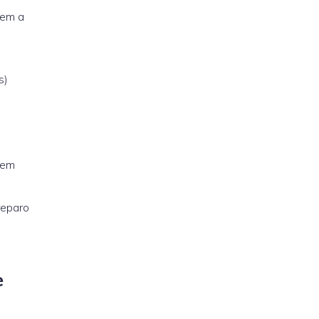
sem a
s)
tem
reparo
e