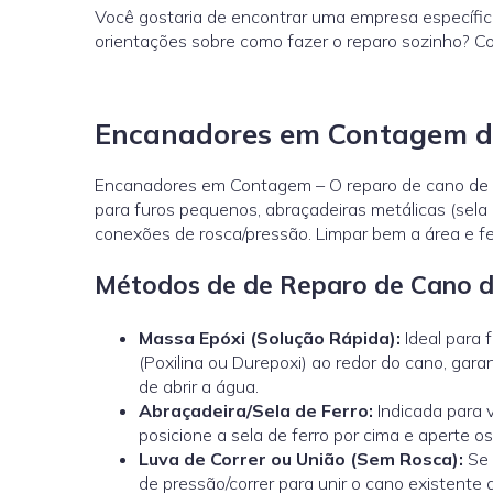
Você gostaria de encontrar uma empresa específi
orientações sobre como fazer o reparo sozinho? 
Encanadores em Contagem de
Encanadores em Contagem – O reparo de cano de fe
para furos pequenos, abraçadeiras metálicas (sela
conexões de rosca/pressão. Limpar bem a área e fec
Métodos de de Reparo de Cano d
Massa Epóxi (Solução Rápida):
Ideal para 
(Poxilina ou Durepoxi) ao redor do cano, gar
de abrir a água.
Abraçadeira/Sela de Ferro:
Indicada para 
posicione a sela de ferro por cima e aperte 
Luva de Correr ou União (Sem Rosca):
Se 
de pressão/correr
para unir o cano existente