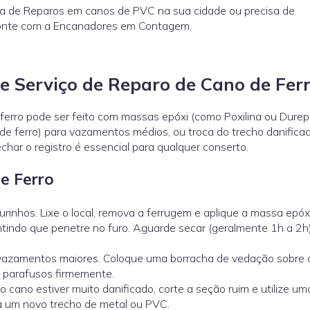
ca de Reparos em canos de PVC na sua cidade ou precisa de
Conte com a Encanadores em Contagem.
 Serviço de Reparo de Cano de Fer
rro pode ser feito com massas epóxi (como Poxilina ou Durep
 de ferro) para vazamentos médios, ou troca do trecho danifica
har o registro é essencial para qualquer conserto.
e Ferro
furinhos. Lixe o local, remova a ferrugem e aplique a massa epóx
antindo que penetre no furo. Aguarde secar (geralmente 1h a 2h
vazamentos maiores. Coloque uma borracha de vedação sobre o
os parafusos firmemente.
o cano estiver muito danificado, corte a seção ruim e utilize u
 a um novo trecho de metal ou PVC.