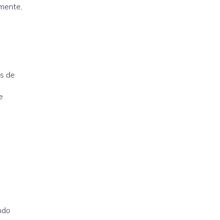
amente,
os de
e
ndo