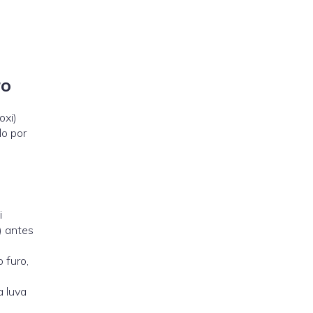
ro
oxi)
do por
i
) antes
 furo,
ma
luva