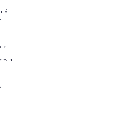
em é
.
eie
 pasta
.