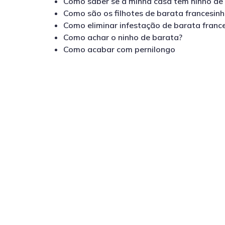
Como saber se a minha casa tem ninho de
Como são os filhotes de barata francesin
Como eliminar infestação de barata franc
Como achar o ninho de barata?
Como acabar com pernilongo