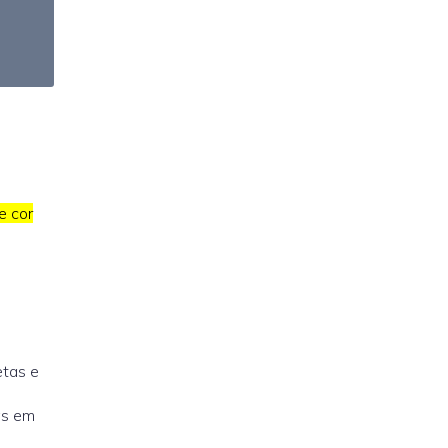
e cor
tas e
as em