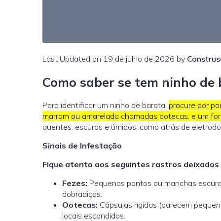
Last Updated on 19 de julho de 2026 by
Construs
Como saber se tem ninho de 
Para identificar um ninho de barata,
procure por po
marrom ou amarelada chamadas ootecas, e um for
quentes, escuros e úmidos, como atrás de eletrodom
Sinais de Infestação
Fique atento aos seguintes rastros deixados 
Fezes:
Pequenos pontos ou manchas escuras
dobradiças.
Ootecas:
Cápsulas rígidas (parecem pequen
locais escondidos
.