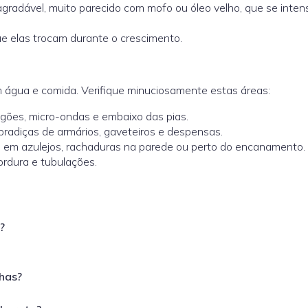
gradável, muito parecido com mofo ou óleo velho, que se intens
 elas trocam durante o crescimento.
 água e comida. Verifique minuciosamente estas áreas:
ogões, micro-ondas e embaixo das pias.
bradiças de armários, gaveteiros e despensas.
s em azulejos, rachaduras na parede ou perto do encanamento.
gordura e tubulações.
?
has?