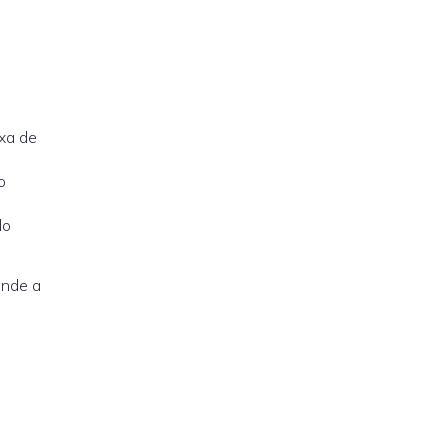
ixa de
o
do
ende a