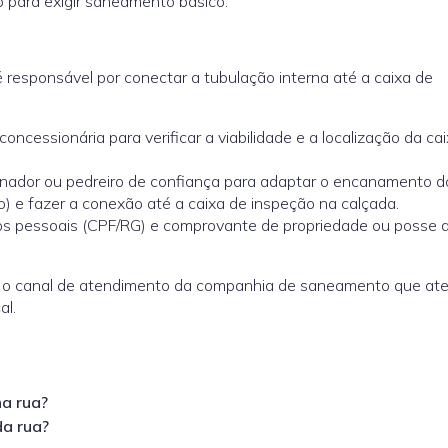
o para exigir saneamento básico.
 é responsável por conectar a tubulação interna até a caixa de
ncessionária para verificar a viabilidade e a localização da ca
dor ou pedreiro de confiança para adaptar o encanamento d
) e fazer a conexão até a caixa de inspeção na calçada.
pessoais (CPF/RG) e comprovante de propriedade ou posse 
 o canal de atendimento da companhia de saneamento que at
al.
a rua?
da rua?