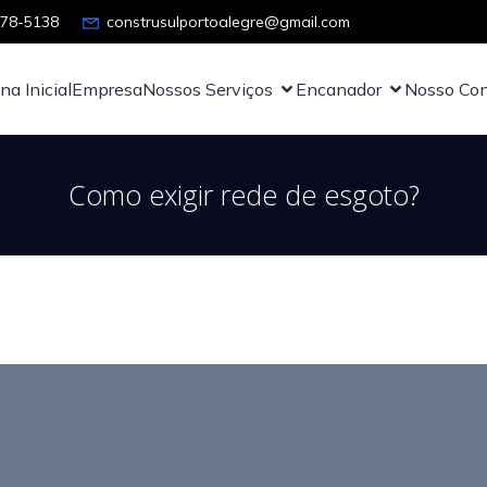
878-5138
construsulportoalegre@gmail.com
na Inicial
Empresa
Nossos Serviços
Encanador
Nosso Con
Como exigir rede de esgoto?