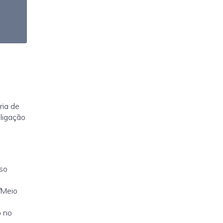
ria de
 ligação
so
/Meio
o no