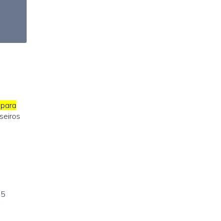
 para
seiros
15
a