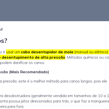
ul
os?
az é
usar um
cabo desentupidor de mola
(manual ou elétrico)
 desentupimento de alta pressão
. Métodos químicos ou ca
podem danificar os canos.
essão (Mais Recomendado)
a pressão, este é o melhor método para canos longos, pois ele
a desobstruidora (geralmente vendida em tamanhos de 10 a 
onta possui jatos direcionados para trás, o que faz a mangueir
ira para fora.