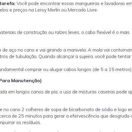
tarefa:
Você pode encontrar essas mangueiras e lavadoras em 
los e preços na Leroy Merlin ou Mercado Livre.
eriais de construção ou raízes leves, o cabo flexível é o mais
 de aço no cano e vai girando a manivela. A mola vai contorna
os de tubulação. Quando alcançar a sujeira, você pode tentar
undamental comprar ou alugar cabos longos (de 5 a 15 metros)
(Para Manutenção)
da em longos canos de pia, o uso de misturas caseiras pode aj
je no cano 2 colheres de sopa de bicarbonato de sódio e logo 
 cerca de 25 minutos para gerar a efervescência que desgruda 
purrar os resíduos.