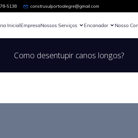
878-5138
construsulportoalegre@gmail.com
na Inicial
Empresa
Nossos Serviços
Encanador
Nosso Con
Como desentupir canos longos?