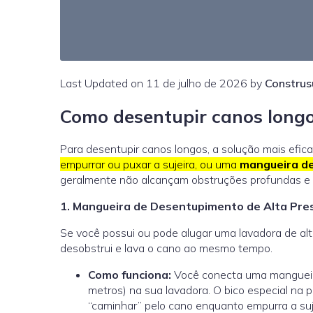
Last Updated on 11 de julho de 2026 by
Construs
Como desentupir canos long
Para desentupir canos longos, a solução mais efic
empurrar ou puxar a sujeira, ou uma
mangueira de
geralmente não alcançam obstruções profundas e 
1. Mangueira de Desentupimento de Alta Pr
Se você possui ou pode alugar uma lavadora de alt
desobstrui e lava o cano ao mesmo tempo.
Como funciona:
Você conecta uma mangueir
metros) na sua lavadora. O bico especial na p
“caminhar” pelo cano enquanto empurra a suje