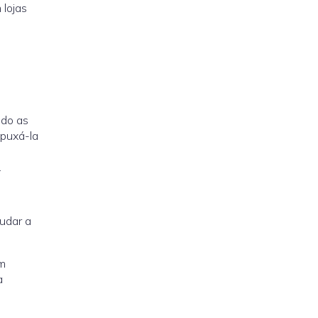
lojas
ndo as
 puxá-la
.
udar a
em
a