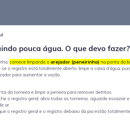
ul
aindo pouca água. O que devo fazer?
inha,
comece limpando o
arejador (peneirinha)
na ponta da b
se o registro está totalmente aberto, limpe a caixa d’água, pur
rizador para aumentar a vazão.
a da torneira e limpe a peneira para remover detritos.
he o registro geral, abra todas as torneiras, aguarde esvaziar e 
e ar.
ue o registro geral e o registro debaixo da pia estão totalment