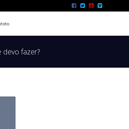
tato
e devo fazer?