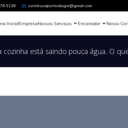
878-5138
construsulportoalegre@gmail.com
na Inicial
Empresa
Nossos Serviços
Encanador
Nosso Con
a cozinha está saindo pouca água. O qu