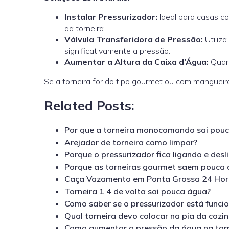
Instalar Pressurizador:
Ideal para casas co
da torneira.
Válvula Transferidora de Pressão:
Utiliz
significativamente a pressão.
Aumentar a Altura da Caixa d’Água:
Quant
Se a torneira for do tipo gourmet ou com mangueir
Related Posts:
Por que a torneira monocomando sai pou
Arejador de torneira como limpar?
Porque o pressurizador fica ligando e des
Porque as torneiras gourmet saem pouca
Caça Vazamento em Ponta Grossa 24 Hor
Torneira 1 4 de volta sai pouca água?
Como saber se o pressurizador está funci
Qual torneira devo colocar na pia da cozi
Como aumentar a pressão da água na torn