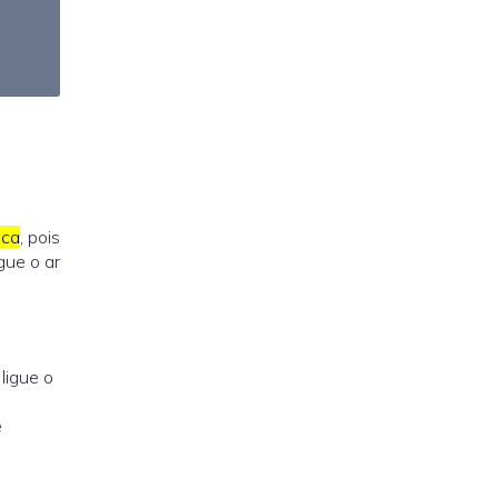
ica
, pois
gue o ar
ligue o
e