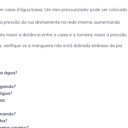
m caixa d’água baixa. Um mini pressurizador pode ser colocado
a a pressão da rua diretamente na rede interna, aumentando
o maior a distância entre a caixa e a torneira, maior a pressão.
a, verifique se a mangueira não está dobrada embaixo da pia.
ca água?
ligando?
 água?
as
onando?
nha?
eira caseiro?